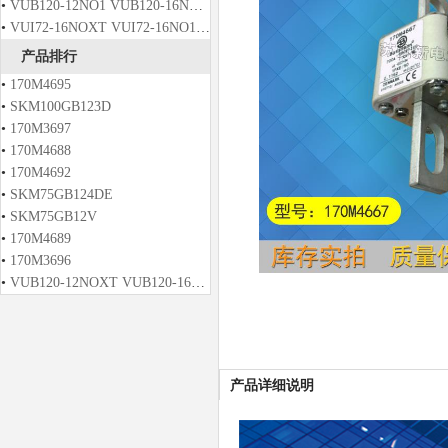
•
VUB120-12NO1 VUB120-16NO1 VUB120-12NO2 VUB120-16NO2
•
VUI72-16NOXT VUI72-16NO1 VUO121-12NO1 VUO121-14NO1
产品排行
•
170M4695
•
SKM100GB123D
•
170M3697
•
170M4688
•
170M4692
•
SKM75GB124DE
•
SKM75GB12V
•
170M4689
•
170M3696
•
VUB120-12NOXT VUB120-16NOXT VUB120-12NO2T VUB120-14NO2T
产品详细说明