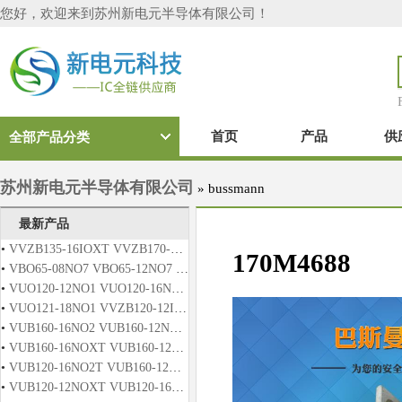
您好，欢迎来到苏州新电元半导体有限公司！
首页
产品
供
全部产品分类
苏州新电元半导体有限公司
»
bussmann
最新产品
•
VVZB135-16IOXT VVZB170-16IOXT
170M4688
•
VBO65-08NO7 VBO65-12NO7 VBO65-14NO7 VBO65-16NO7 VBO65-18NO7
•
VUO120-12NO1 VUO120-16NO1 VUO120-12NO2T VUO120-16NO2T
•
VUO121-18NO1 VVZB120-12IO1 VVZB120-12IO2 VVZB120-16IOX
•
VUB160-16NO2 VUB160-12NO2T VUB160-16NO2T VUO121-16NO1
•
VUB160-16NOXT VUB160-12NO1 VUB160-16NO1 VUB160-12NO2
•
VUB120-16NO2T VUB160-12NOX VUB160-16NOX VUB160-12NOXT
•
VUB120-12NOXT VUB120-16NOXT VUB120-12NO2T VUB120-14NO2T