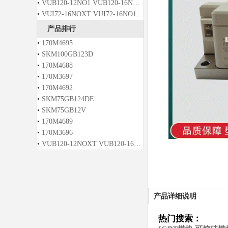
•
VUB120-12NO1 VUB120-16NO1 VUB120-12NO2 VUB120-16NO2
•
VUI72-16NOXT VUI72-16NO1 VUO121-12NO1 VUO121-14NO1
产品排行
•
170M4695
•
SKM100GB123D
•
170M4688
•
170M3697
•
170M4692
•
SKM75GB124DE
•
SKM75GB12V
•
170M4689
•
170M3696
•
VUB120-12NOXT VUB120-16NOXT VUB120-12NO2T VUB120-14NO2T
产品详细说明
热门搜索：