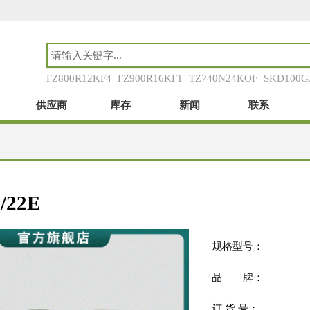
FZ800R12KF4
FZ900R16KF1
TZ740N24KOF
SKD100G
SKM150GB173D
SKM75GAR124D
SKM111AR
供应商
库存
新闻
联系
/22E
规格型号：
品 牌：
订 货 号：