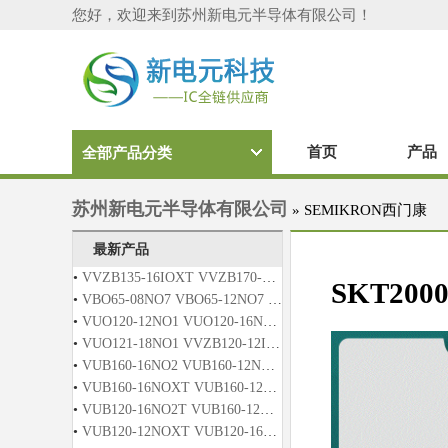
您好，欢迎来到苏州新电元半导体有限公司！
首页
产品
全部产品分类
苏州新电元半导体有限公司
»
SEMIKRON西门康
最新产品
•
VVZB135-16IOXT VVZB170-16IOXT
SKT2000
•
VBO65-08NO7 VBO65-12NO7 VBO65-14NO7 VBO65-16NO7 VBO65-18NO7
•
VUO120-12NO1 VUO120-16NO1 VUO120-12NO2T VUO120-16NO2T
•
VUO121-18NO1 VVZB120-12IO1 VVZB120-12IO2 VVZB120-16IOX
•
VUB160-16NO2 VUB160-12NO2T VUB160-16NO2T VUO121-16NO1
•
VUB160-16NOXT VUB160-12NO1 VUB160-16NO1 VUB160-12NO2
•
VUB120-16NO2T VUB160-12NOX VUB160-16NOX VUB160-12NOXT
•
VUB120-12NOXT VUB120-16NOXT VUB120-12NO2T VUB120-14NO2T